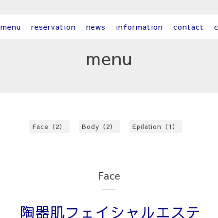
menu
reservation
news
information
contact
c
menu
Face（2）
Body（2）
Epilation（1）
Face
陶器肌フェイシャルエステ